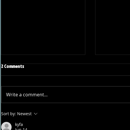
2 Comments
Write a comment...
Joseph Perez committed to
Ryker Billing
Sort by:
Newest
Chaminade University
University o
kyfa
Jun 14