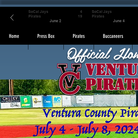
SoCal Jays
4
SoCal Jays
Pirates
19
Pirates
June 2
June 4
Home
Press Box
Pirates
Buccaneers
Official Ho
Ventu
Pirat